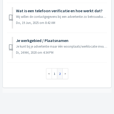
Wat is een telefoon verificatie en hoe werkt dat?
Wij willen de contactgegevens bij een advertentie zo betrouwbaar mogelijk houden en daarom vragen wij zodra jij je telefoonnummer wijzigt om verificatie tot...
Do, 19 Jun, 2025 om 8:42 AM
Je werkgebied / Plaatsnamen
Je kunt bij je advertentie maar één woonplaats/werklocatie invullen. Dit doe je door bij de contactgegevens de postcode in te vullen van de plaats waar je b...
Di, 24 Mrt, 2020 om 4:34 PM
1
2