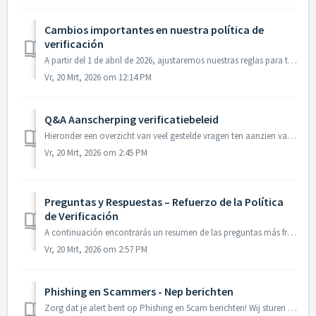
Cambios importantes en nuestra política de
verificación
A partir del 1 de abril de 2026, ajustaremos nuestras reglas para todas las personas que anuncian en nuestra plataforma. Como resultado de los cambios en...
Vr, 20 Mrt, 2026 om 12:14 PM
Q&A Aanscherping verificatiebeleid
Hieronder een overzicht van veel gestelde vragen ten aanzien van ons aangepast verificatiebeleid. Waarom voeren jullie deze controles in? Naar aanleid...
Vr, 20 Mrt, 2026 om 2:45 PM
Preguntas y Respuestas – Refuerzo de la Política
de Verificación
A continuación encontrarás un resumen de las preguntas más frecuentes sobre nuestra política de verificación actualizada. ¿Por qué están implementando ...
Vr, 20 Mrt, 2026 om 2:57 PM
Phishing en Scammers - Nep berichten
Zorg dat je alert bent op Phishing en Scam berichten! Wij sturen jou alleen meldingen via “Mijn Kinky” en naar het bij ons bekende email adres. Elk...